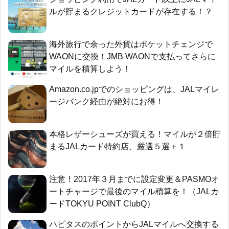
ルが貯まるクレジットカードが存在する！？
海外旅行で余った外貨はポケットチェンジで
WAONに交換！JMB WAONで支払ってさらに
マイルを積算しよう！
Amazon.co.jpでのショッピングは、JALマイレ
ージバンク経由が絶対にお得！
本格レザーシューズが買える！マイルが２倍貯
まるJALカード特約店、厳選５選＋１
注意！2017年３月までに設定変更＆PASMOオ
ートチャージで最後のマイル積算を！（JALカ
ードTOKYU POINT ClubQ）
ハピタスのポイントからJALマイルへ交換する