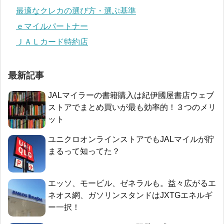
最適なクレカの選び方・選ぶ基準
ｅマイルパートナー
ＪＡＬカード特約店
最新記事
JALマイラーの書籍購入は紀伊國屋書店ウェブ
ストアでまとめ買いが最も効率的！３つのメリ
ット
ユニクロオンラインストアでもJALマイルが貯
まるって知ってた？
エッソ、モービル、ゼネラルも。益々広がるエ
ネオス網、ガソリンスタンドはJXTGエネルギ
ー一択！