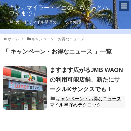
クレカマイラー・ピコの「ちょっとハ
ワイまで」
JALカードでマイル早貯め、コツと知識
ホーム
キャンペーン・お得なニュース
キャンペーン・お得なニュース
一覧
ますます広がるJMB WAON
の利用可能店舗、新たにサ
ークルKサンクスでも！
キャンペーン・お得なニュース
,
マイル早貯めテクニック