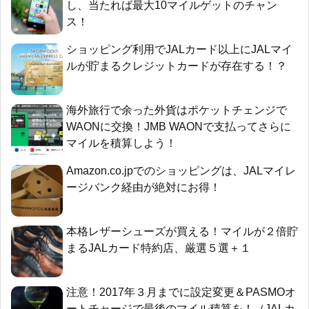
し、当たれば最大10マイルゲットのチャン
ス！
ショッピング利用でJALカード以上にJALマイ
ルが貯まるクレジットカードが存在する！？
海外旅行で余った外貨はポケットチェンジで
WAONに交換！JMB WAONで支払ってさらに
マイルを積算しよう！
Amazon.co.jpでのショッピングは、JALマイレ
ージバンク経由が絶対にお得！
本格レザーシューズが買える！マイルが２倍貯
まるJALカード特約店、厳選５選＋１
注意！2017年３月までに設定変更＆PASMOオ
ートチャージで最後のマイル積算を！（JALカ