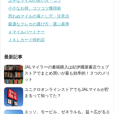
上手なマイルの使い方・コツ
小さなお得、コツコツ獲得術
思わぬマイルの落とし穴・注意点
最適なクレカの選び方・選ぶ基準
ｅマイルパートナー
ＪＡＬカード特約店
最新記事
JALマイラーの書籍購入は紀伊國屋書店ウェブ
ストアでまとめ買いが最も効率的！３つのメリ
ット
ユニクロオンラインストアでもJALマイルが貯
まるって知ってた？
エッソ、モービル、ゼネラルも。益々広がるエ