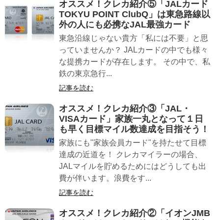
オススメ！クレカ紹介⑤「JALカード
TOKYU POINT ClubQ」は東急路線以
外の人にも必携なJAL最強カード
東急沿線じゃない貴方「私には不要」と思
っていませんか？ JALカードの中でも様々
な提携カードが存在します。 その中で、私
鉄の東京急行...
記事を読む
オススメ！クレカ紹介③「JAL・
VISAカード」家族一丸となって１日
も早く目標マイル数達成を目指そう！
家族にも"家族会員カード"を持たせて目標
達成の近道を！ クレカマイラーの場合、
JALマイルを貯めるためにはどうしても出
費が伴います。浪費をす...
記事を読む
オススメ！クレカ紹介②「イオンJMB