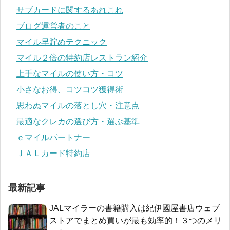
サブカードに関するあれこれ
ブログ運営者のこと
マイル早貯めテクニック
マイル２倍の特約店レストラン紹介
上手なマイルの使い方・コツ
小さなお得、コツコツ獲得術
思わぬマイルの落とし穴・注意点
最適なクレカの選び方・選ぶ基準
ｅマイルパートナー
ＪＡＬカード特約店
最新記事
JALマイラーの書籍購入は紀伊國屋書店ウェブ
ストアでまとめ買いが最も効率的！３つのメリ