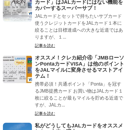
カード」はJALカードにはない機能を
カバーするスーパーサブ！
JALカードとセットで持ちたいサブカード
使うクレジットカードをJALカード１本に
絞ることは目標達成への大きな近道ではあ
りますが、１...
記事を読む
オススメ！クレカ紹介④「JMBローソ
ンPontaカードVISA」は他のポイント
をJALマイルに変身させるマストアイ
テム！
携帯必須！共通ポイント「Ponta」を冠す
るJMB提携カード お買い物はJALカード１
枚に絞ることが最もマイルを貯める近道で
すが、JALカ...
記事を読む
私がどうしてもJALカードをオススメ