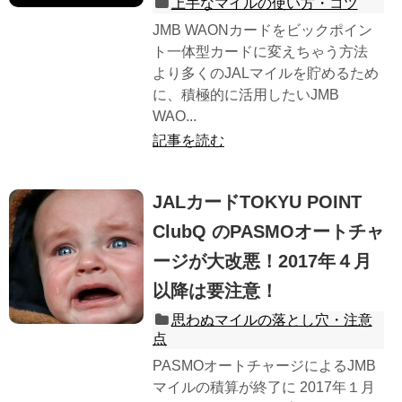
上手なマイルの使い方・コツ
JMB WAONカードをビックポイン
ト一体型カードに変えちゃう方法
より多くのJALマイルを貯めるため
に、積極的に活用したいJMB
WAO...
記事を読む
JALカードTOKYU POINT
ClubQ のPASMOオートチャ
ージが大改悪！2017年４月
以降は要注意！
思わぬマイルの落とし穴・注意
点
PASMOオートチャージによるJMB
マイルの積算が終了に 2017年１月