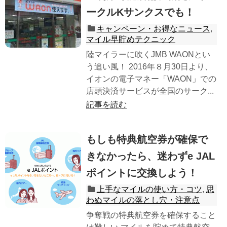
ークルKサンクスでも！
キャンペーン・お得なニュース
,
マイル早貯めテクニック
陸マイラーに吹くJMB WAONとい
う追い風！ 2016年８月30日より、
イオンの電子マネー「WAON」での
店頭決済サービスが全国のサーク...
記事を読む
もしも特典航空券が確保で
きなかったら、迷わずe JAL
ポイントに交換しよう！
上手なマイルの使い方・コツ
,
思
わぬマイルの落とし穴・注意点
争奪戦の特典航空券を確保すること