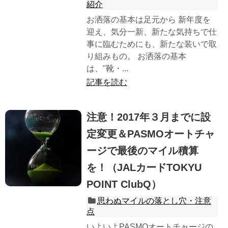
紹介
お洒落の基本は足元から 新年度を
迎え、気分一新、新たな気持ちで仕
事に臨むためにも、新たな装いで取
り組みもの。 お洒落の基本
は、"靴・...
記事を読む
注意！2017年３月までに設
定変更＆PASMOオートチャ
ージで最後のマイル積算
を！（JALカードTOKYU
POINT ClubQ）
思わぬマイルの落とし穴・注意
点
いよいよPASMOオートチャージの