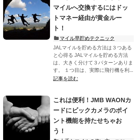
マイルへ交換するにはドッ
トマネー経由が黄金ルー
ト！
マイル早貯めテクニック
JALマイルを貯める方法は３つある
と心得る JALマイルを貯める方法
は、大きく分けて３パターンありま
す。 １つ目は、実際に飛行機を利...
記事を読む
これは便利！JMB WAONカ
ードにビックカメラのポイ
ント機能を持たせちゃお
う！