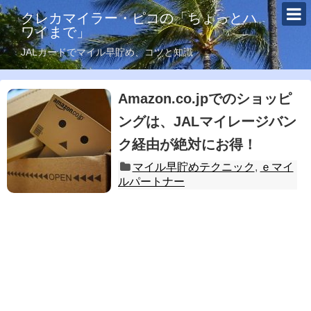
クレカマイラー・ピコの「ちょっとハ
ワイまで」
JALカードでマイル早貯め、コツと知識
Amazon.co.jpでのショッピ
ングは、JALマイレージバン
ク経由が絶対にお得！
マイル早貯めテクニック
,
ｅマイ
ルパートナー