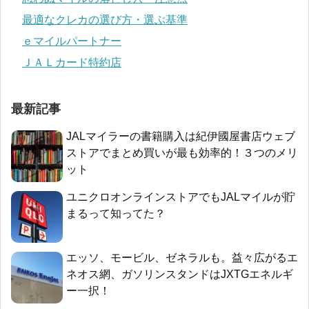
最適なクレカの選び方・選ぶ基準
ｅマイルパートナー
ＪＡＬカード特約店
最新記事
JALマイラーの書籍購入は紀伊國屋書店ウェブ
ストアでまとめ買いが最も効率的！３つのメリ
ット
ユニクロオンラインストアでもJALマイルが貯
まるって知ってた？
エッソ、モービル、ゼネラルも。益々広がるエ
ネオス網、ガソリンスタンドはJXTGエネルギ
ー一択！