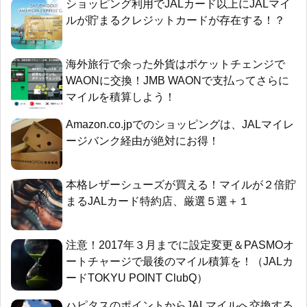
ショッピング利用でJALカード以上にJALマイ
ルが貯まるクレジットカードが存在する！？
海外旅行で余った外貨はポケットチェンジで
WAONに交換！JMB WAONで支払ってさらに
マイルを積算しよう！
Amazon.co.jpでのショッピングは、JALマイレ
ージバンク経由が絶対にお得！
本格レザーシューズが買える！マイルが２倍貯
まるJALカード特約店、厳選５選＋１
注意！2017年３月までに設定変更＆PASMOオ
ートチャージで最後のマイル積算を！（JALカ
ードTOKYU POINT ClubQ）
ハピタスのポイントからJALマイルへ交換する